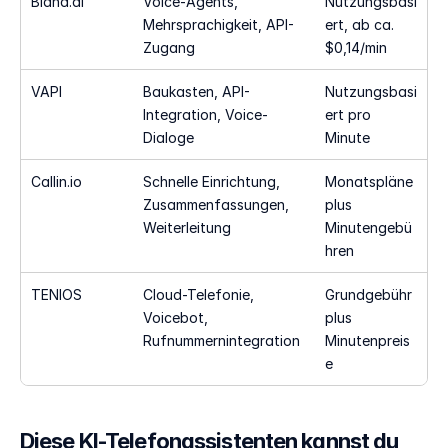
Bland.ai
Voice-Agents, 
Nutzungsbasi
Mehrsprachigkeit, API-
ert, ab ca. 
Zugang
$0,14/min
VAPI
Baukasten, API-
Nutzungsbasi
Integration, Voice-
ert pro 
Dialoge
Minute
Callin.io
Schnelle Einrichtung, 
Monatspläne 
Zusammenfassungen, 
plus 
Weiterleitung
Minutengebü
hren
TENIOS
Cloud-Telefonie, 
Grundgebühr 
Voicebot, 
plus 
Rufnummernintegration
Minutenpreis
e
Diese KI-Telefonassistenten kannst du 