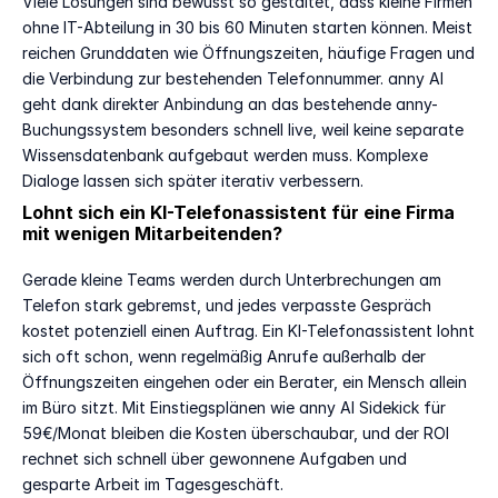
Viele Lösungen sind bewusst so gestaltet, dass kleine Firmen 
ohne IT-Abteilung in 30 bis 60 Minuten starten können. Meist 
reichen Grunddaten wie Öffnungszeiten, häufige Fragen und 
die Verbindung zur bestehenden Telefonnummer. anny AI 
geht dank direkter Anbindung an das bestehende anny-
Buchungssystem besonders schnell live, weil keine separate 
Wissensdatenbank aufgebaut werden muss. Komplexe 
Dialoge lassen sich später iterativ verbessern.
Lohnt sich ein KI-Telefonassistent für eine Firma 
mit wenigen Mitarbeitenden?
Gerade kleine Teams werden durch Unterbrechungen am 
Telefon stark gebremst, und jedes verpasste Gespräch 
kostet potenziell einen Auftrag. Ein KI-Telefonassistent lohnt 
sich oft schon, wenn regelmäßig Anrufe außerhalb der 
Öffnungszeiten eingehen oder ein Berater, ein Mensch allein 
im Büro sitzt. Mit Einstiegsplänen wie anny AI Sidekick für 
59€/Monat bleiben die Kosten überschaubar, und der ROI 
rechnet sich schnell über gewonnene Aufgaben und 
gesparte Arbeit im Tagesgeschäft.