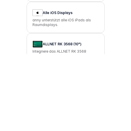
Alle iOS Displays
anny unterstützt alle iOS iPads als
Raumdisplays.
ALLNET RK 3568 (10")
Integriere das ALLNET RK 3568
Raumdisplay mit optionaler NFC-
Funktion in deine Raumbuchung.
Elo (Touchscreen Computer
der I-Serie)
Setze die Displays der Elo I-Serie als
schlankes Raum-Panel ein, um
Buchungen vor Ort intuitiv anzuzeigen
und sofort zu starten.
Apple iPad mini (8,3")
Nutze das Apple iPad mini, um deine
Ressourcen direkt vor Ort buchbar zu
machen.