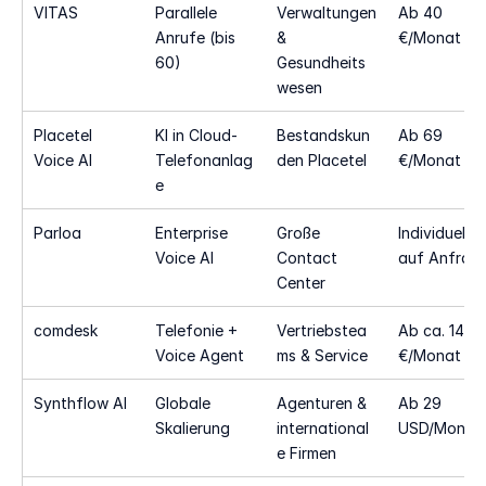
VITAS
Parallele 
Verwaltungen 
Ab 40 
Anrufe (bis 
& 
€/Monat
60)
Gesundheits
wesen
Placetel 
KI in Cloud-
Bestandskun
Ab 69 
Voice AI
Telefonanlag
den Placetel
€/Monat
e
Parloa
Enterprise 
Große 
Individuell 
Voice AI
Contact 
auf Anfrag
Center
comdesk
Telefonie + 
Vertriebstea
Ab ca. 149 
Voice Agent
ms & Service
€/Monat
Synthflow AI
Globale 
Agenturen & 
Ab 29 
Skalierung
international
USD/Monat
e Firmen