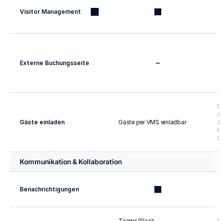
Visitor Management
Externe Buchungsseite
E
A
Gäste einladen
Gäste per VMS einladbar
z
k
G
Kommunikation & Kollaboration
Benachrichtigungen
Teams/Slack-
S