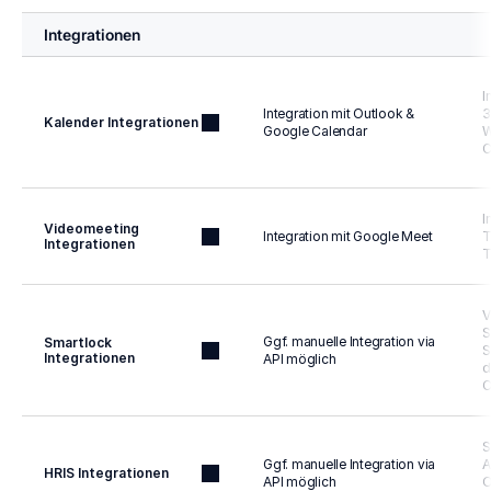
Integrationen
I
Integration mit Outlook & 
3
Kalender Integrationen
Google Calendar
W
C
I
Videomeeting 
Integration mit Google Meet
T
Integrationen
T
V
S
Ggf. manuelle Integration via 
Smartlock 
S
Integrationen
API möglich
d
S
Ggf. manuelle Integration via 
A
HRIS Integrationen
API möglich
O