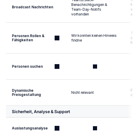
Benachrichtigungen & 
N
Broadcast Nachrichten
Team-Day-Notifs 
w
vorhanden
a
T
Wir konnten keinen Hinweis 
Personen Rollen & 
ö
Fähigkeiten
findne
R
Personen suchen
P
Dynamische 
Nicht relevant
Preisgestaltung
d
Sicherheit, Analyse & Support
Auslastungsanalyse