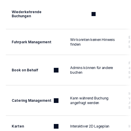
Wiederkehrende 
Buchungen
E
Wir konnten keinen Hinweis 
Fuhrpark Management
F
finden
b
F
Admins können für andere 
a
Book on Behalf
buchen
b
i
I
Kann während Buchung 
v
Catering Management
angefragt werden
A
B
Karten
Interaktiver 2D Lageplan
I