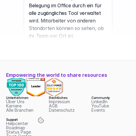
Belegung im Office durch ein für 
alle zugängliches Tool verwaltet 
wird. Mitarbeiter von anderen 
Standorten können so sehen, ob 
ihr Team vor Ort ist. 
Ajay
N3EOS
Einfach zu bedienendes Interface, 
Empowering the world to share resources
einfache Navigation und super 
schnell.
Unternehmen
Rechtliches
Community
Über Uns
Impressum
LinkedIn
Karriere
AGB
YouTube
Yannic
Alle Branchen
Datenschutz
Events
cityscaper GmbH
Support
anny ist eine außergewöhnlich 
Helpcenter
Roadmap
benutzerfreundliche und flexible 
Status Page