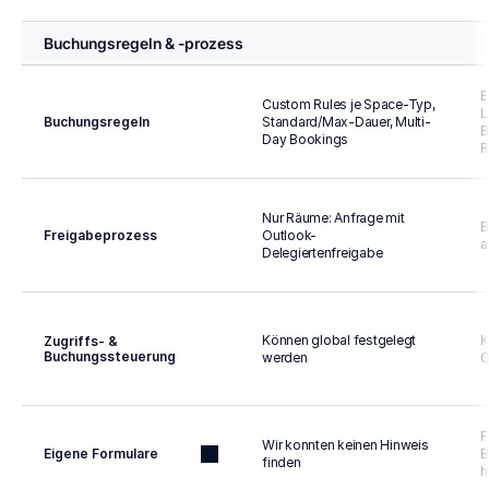
Buchungsregeln & -prozess
E
Custom Rules je Space-Typ, 
L
Buchungsregeln
Standard/Max-Dauer, Multi-
B
Day Bookings
R
Nur Räume: Anfrage mit 
B
Freigabeprozess
Outlook-
a
Delegiertenfreigabe
Können global festgelegt 
K
Zugriffs- & 
Buchungssteuerung
werden
G
F
Wir konnten keinen Hinweis 
Eigene Formulare
B
finden
h