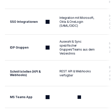
H
I
Integration mit Microsoft, 
O
SSO Integrationen
Okta & OneLogin 
G
(SAML/OIDC)
O
Auswahl & Sync 
N
spezifischer 
IDP Gruppen
k
Gruppen/Teams aus dem 
z
Verzeichnis
B
REST API & Webhooks 
A
Schnittstellen (API & 
Webhooks)
verfügbar
a
W
MS Teams App