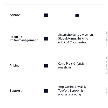
DSGVO
R
Unterscheidung zwischen 
f
Recht- & 
Global Admin, Building 
Rollenmanagement
P
Admin & Coordinator
v
P
C
Keine Preis öffentlich 
Pricing
M
einsehbar
&
m
Help Center, E-Mail & 
S
Support
Telefon; Support ist 
C
englischsprachig