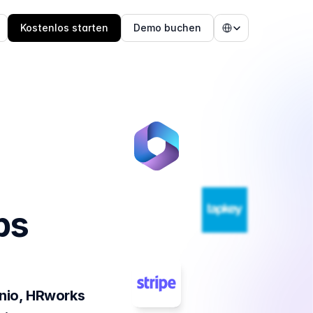
Select Language
Kostenlos starten
Demo buchen
s 
io, HRworks 