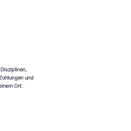
für
gung
isziplinen,
 Zahlungen und
einem Ort.