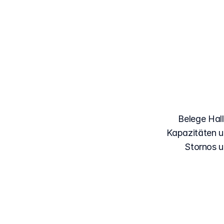
D
Reit
Belege Hal
Kapazitäten u
Stornos u