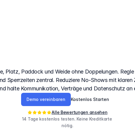
as
Buchungssystem
ställe
mit
klarer
Bele
le, Platz, Paddock und Weide ohne Doppelungen. Regle D
nd Sperrzeiten zentral. Reduziere No-Shows mit klaren
nd halte Kommunikation, Verträge und Datenschutz an 
Demo vereinbaren
Kostenlos Starten
Alle Bewertungen ansehen
14 Tage kostenlos testen. Keine Kreditkarte 
nötig.