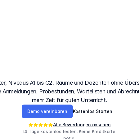
as
Buchungssystem
achschulen,
das
Pla
einfach
macht
er, Niveaus A1 bis C2, Räume und Dozenten ohne Über
e Anmeldungen, Probestunden, Wartelisten und Abrechnu
mehr Zeit für guten Unterricht.
Demo vereinbaren
Kostenlos Starten
Alle Bewertungen ansehen
14 Tage kostenlos testen. Keine Kreditkarte 
nötig.