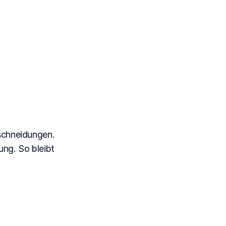
für
nung
schneidungen.
ng. So bleibt