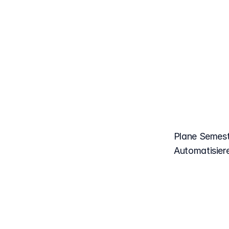
D
Spr
Plane Semest
Automatisier