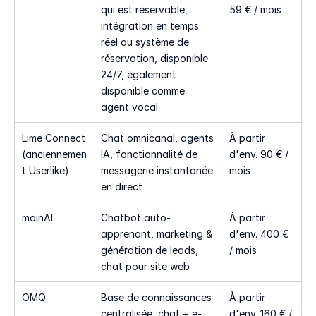
qui est réservable, 
59 € / mois
intégration en temps 
réel au système de 
réservation, disponible 
24/7, également 
disponible comme 
agent vocal
Lime Connect 
Chat omnicanal, agents 
À partir 
(anciennemen
IA, fonctionnalité de 
d'env. 90 € / 
t Userlike)
messagerie instantanée 
mois
en direct
moinAI
Chatbot auto-
À partir 
apprenant, marketing & 
d'env. 400 € 
génération de leads, 
/ mois
chat pour site web
OMQ
Base de connaissances 
À partir 
centralisée, chat + e-
d'env. 160 € / 