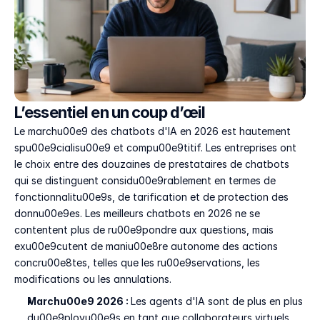
L’essentiel en un coup d’œil
Le marchu00e9 des chatbots d'IA en 2026 est hautement 
spu00e9cialisu00e9 et compu00e9titif. Les entreprises ont 
le choix entre des douzaines de prestataires de chatbots 
qui se distinguent considu00e9rablement en termes de 
fonctionnalitu00e9s, de tarification et de protection des 
donnu00e9es. Les meilleurs chatbots en 2026 ne se 
contentent plus de ru00e9pondre aux questions, mais 
exu00e9cutent de maniu00e8re autonome des actions 
concru00e8tes, telles que les ru00e9servations, les 
modifications ou les annulations.
Marchu00e9 2026 : 
Les agents d'IA sont de plus en plus 
du00e9ployu00e9s en tant que collaborateurs virtuels 