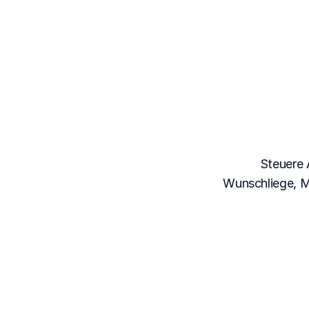
D
Th
Steuere 
Wunschliege, M