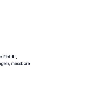
für
plan
Eintritt,
egeln, messbare