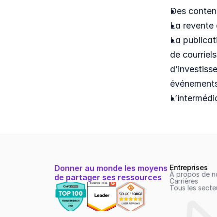
Des contenu
La revente d
La publicati
de courriel
d’investiss
événements
L’intermédi
Entreprises
Donner au monde les moyens 
À propos de n
de partager ses ressources
Carrières
Tous les secteu