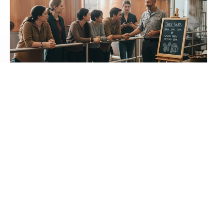
Kapazitäten, Kontingente und Regeln im Griff
Steuere Plätze abhängig von Guides, Räumen oder 
Sprache und bilde Staffelpreise sowie Peak-Zeiten ab. 
Erhebe wichtige Angaben wie Alter, Sprache oder 
Rechnungsdetails. 
Smart Availability je Ressource
Regeln pro Kunde, Gruppe und Zeitraum
Dynamisches Pricing und Promo-Codes
Admin-Features entdecken